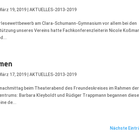
März 19, 2019
|
AKTUELLES-2013-2019
Vorlesewettbewerb am Clara-Schumann-Gymnasium vor allem bei den
stützung unseres Vereins hatte Fachkonferenzleiterin Nicole Koßma
d...
mmen
März 17, 2019
|
AKTUELLES-2013-2019
nachmittag beim Theaterabend des Freundeskreises im Rahmen de
zentrums: Barbara Kleyboldt und Rüdiger Trappmann begannen dies
ne de...
Nächste Eintr