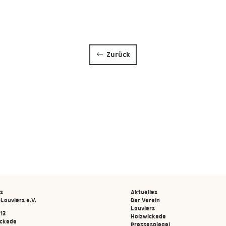
Zurück
s
Aktuelles
Louviers e.V.
Der Verein
Louviers
13
Holzwickede
ickede
Pressespiegel